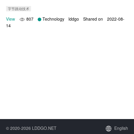
字节跳动技术
View
807
Technology
lddgo
Shared on
2022-08-
14
© 2020-2026 LDDGO.NET
English