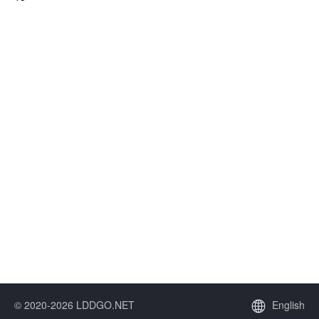
© 2020-2026 LDDGO.NET
English