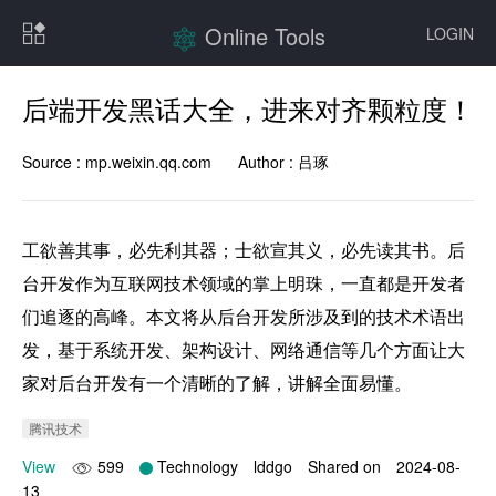
Online Tools
LOGIN
后端开发黑话大全，进来对齐颗粒度！
Source :
mp.weixin.qq.com
Author :
吕琢
工欲善其事，必先利其器；士欲宣其义，必先读其书。后
台开发作为互联网技术领域的掌上明珠，一直都是开发者
们追逐的高峰。本文将从后台开发所涉及到的技术术语出
发，基于系统开发、架构设计、网络通信等几个方面让大
家对后台开发有一个清晰的了解，讲解全面易懂。
腾讯技术
View
599
Technology
lddgo
Shared on
2024-08-
13