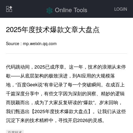
Online Tools
LOGIN
2025年度技术爆款文章大盘点
Source :
mp.weixin.qq.com
代码跳动间，2025已成序章。这一年，技术的浪潮从未停
歇——从底层架构的极致演进，到AI应用的大规模落
地，“百度Geek说”有幸记录了每一个突破瞬间。在成百上
千篇深度分享中，有些文字因为深刻的洞察、精妙的逻辑
而脱颖而出，成为了大家反复研读的“爆款”。岁末回响，
我们甄选出【2025年度技术爆款大盘点】。让我们从这些
沉淀下来的技术精粹中，寻找开启2026的灵感。
百度技术