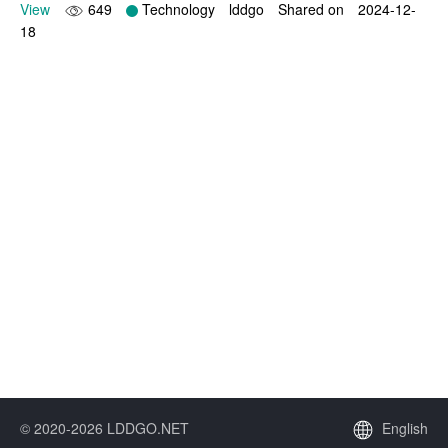
View
649
Technology
lddgo
Shared on
2024-12-
18
© 2020-2026 LDDGO.NET
English