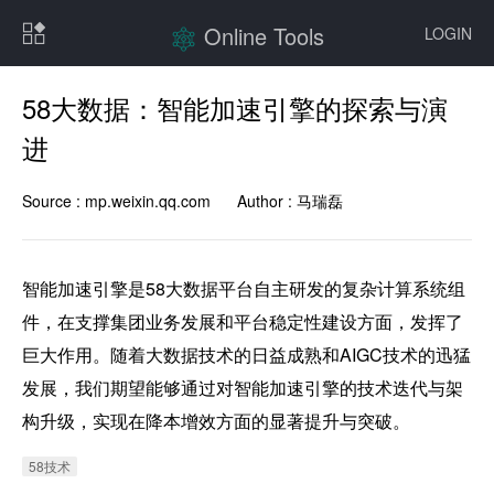
Online Tools
LOGIN
58大数据：智能加速引擎的探索与演
进
Source :
mp.weixin.qq.com
Author :
马瑞磊
智能加速引擎是58大数据平台自主研发的复杂计算系统组
件，在支撑集团业务发展和平台稳定性建设方面，发挥了
巨大作用。随着大数据技术的日益成熟和AIGC技术的迅猛
发展，我们期望能够通过对智能加速引擎的技术迭代与架
构升级，实现在降本增效方面的显著提升与突破。
58技术