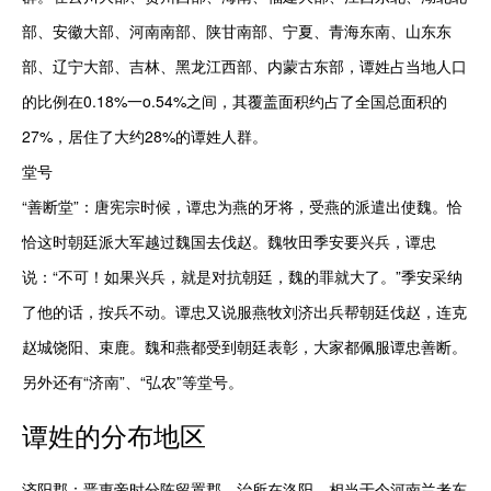
部、安徽大部、河南南部、陕甘南部、宁夏、青海东南、山东东
部、辽宁大部、吉林、黑龙江西部、内蒙古东部，谭姓占当地人口
的比例在0.18%一o.54%之间，其覆盖面积约占了全国总面积的
27%，居住了大约28%的谭姓人群。

堂号

“善断堂”：唐宪宗时候，谭忠为燕的牙将，受燕的派遣出使魏。恰
恰这时朝廷派大军越过魏国去伐赵。魏牧田季安要兴兵，谭忠
说：“不可！如果兴兵，就是对抗朝廷，魏的罪就大了。”季安采纳
了他的话，按兵不动。谭忠又说服燕牧刘济出兵帮朝廷伐赵，连克
赵城饶阳、束鹿。魏和燕都受到朝廷表彰，大家都佩服谭忠善断。
另外还有“济南”、“弘农”等堂号。
谭
姓的分布地区
济阳郡：晋惠帝时分陈留置郡，治所在洛阳。相当于今河南兰考东