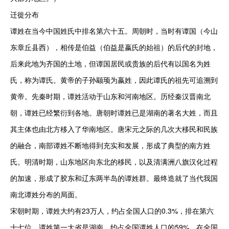
迁徙分布

谭姓在当今中国姓氏中排名第六十五。周朝时，当时有谭国（今山
东章丘县西），相传是伯益（伯益是嬴氏的始祖）的后代的封地，
后来此地为齐国的土地，但谭国居民或贵族的后代有以国名为姓
氏，称为谭氏。黄帝的子孙颛顼为嬴姓，因此谭氏的祖先可追溯到
黄帝。先秦时期，谭姓活动于山东和河南地区。历经秦汉晋南北
朝，谭姓已经繁衍到各地。唐朝时谭姓已是湖南的著名大姓，而且
其主体也由北方移入了华南地区。唐宋元之际的几次大移民和民族
的融合，南部谭姓不断地得到充实和发展，形成了典型的南方姓
氏。明清时期，山东地区向东北的移民，以及清满洲八旗汉化过程
的加速，形成了胶东和辽东两半岛的谭姓群。最终造就了当代我国
南北谭姓分布的局面。

宋朝时期，谭姓大约有23万人，约占全国人口的0.3%，排在第六
十七位。谭姓第一大省是湖南，约占全国谭姓人口的59%。在全国