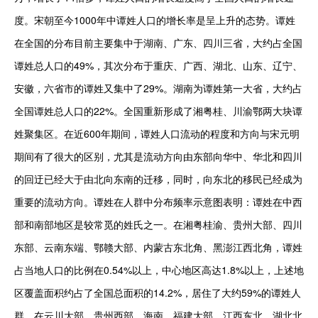
度。宋朝至今1000年中谭姓人口的增长率是呈上升的态势。谭姓
在全国的分布目前主要集中于湖南、广东、四川三省，大约占全国
谭姓总人口的49%，其次分布于重庆、广西、湖北、山东、辽宁、
安徽，六省市的谭姓又集中了29%。湖南为谭姓第一大省，大约占
全国谭姓总人口的22%。全国重新形成了湘粤桂、川渝鄂两大块谭
姓聚集区。在近600年期间，谭姓人口流动的程度和方向与宋元明
期间有了很大的区别，尤其是流动方向由东部向华中、华北和四川
的回迂已经大于由北向东南的迁移，同时，向东北的移民已经成为
重要的流动方向。谭姓在人群中分布频率示意图表明：谭姓在中西
部和南部地区是较常觅的姓氏之一。在湘粤桂渝、贵州大部、四川
东部、云南东端、鄂赣大部、内蒙古东北角、黑澎江西北角，谭姓
占当地人口的比例在0.54%以上，中心地区高达1.8%以上，上述地
区覆盖面积约占了全国总面积的14.2%，居住了大约59%的谭姓人
群。在云川大部、贵州西部、海南、福建大部、江西东北、湖北北