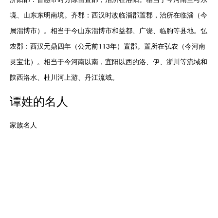
境、山东东明南境。齐郡：西汉时改临淄郡置郡，治所在临淄（今
属淄博市）。相当于今山东淄博市和益都、广饶、临朐等县地。弘
农郡：西汉元鼎四年（公元前113年）置郡。置所在弘农（今河南
灵宝北）。相当于今河南以南，宜阳以西的洛、伊、浙川等流域和
陕西洛水、杜川河上游、丹江流域。
谭
姓的名人
家族名人