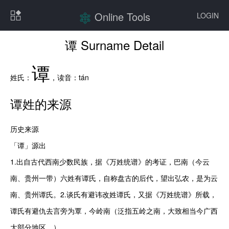
Online Tools
LOGIN
谭 Surname Detail
谭
姓氏：
，读音：
tán
谭
姓的来源
历史来源

「谭」源出

1.出自古代西南少数民族，据《万姓统谱》的考证，巴南（今云
南、贵州一带）六姓有谭氏，自称盘古的后代，望出弘农，是为云
南、贵州谭氏。2.谈氏有避讳改姓谭氏，又据《万姓统谱》所载，
谭氏有避仇去言旁为覃，今岭南（泛指五岭之南，大致相当今广西
大部分地区。）
