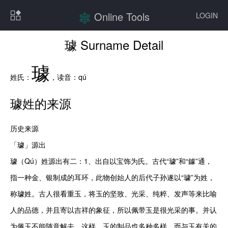
Online Tools
LOGIN
璩 Surname Detail
璩
姓氏：
，读音：
qú
璩
姓的来源
历史来源

「璩」源出

璩（Qú）姓源出有二：1、出自以宝饰为氏。古代“璩”和“鐻”通，
指一种金、银制成的耳环，此物创始人的后代子孙遂以“璩”为姓，
称璩姓。古人很看重玉，将玉的坚致、光采、纯粹、发声等来比喻
人的品德，并且寄以吉祥的象征，所以佩带玉是很光采的事。并认
为佩玉不能随意解去。这样，玉的制品也多种多样，而与玉有关的