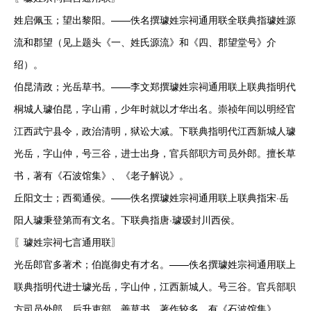
姓启佩玉；望出黎阳。——佚名撰璩姓宗祠通用联全联典指璩姓源
流和郡望（见上题头《一、姓氏源流》和《四、郡望堂号》介
绍）。

伯昆清政；光岳草书。——李文郑撰璩姓宗祠通用联上联典指明代
桐城人璩伯昆，字山甫，少年时就以才华出名。崇祯年间以明经官
江西武宁县令，政治清明，狱讼大减。下联典指明代江西新城人璩
光岳，字山仲，号三谷，进士出身，官兵部职方司员外郎。擅长草
书，著有《石波馆集》、《老子解说》。

丘阳文士；西蜀通侯。——佚名撰璩姓宗祠通用联上联典指宋·岳
阳人璩秉登第而有文名。下联典指唐·璩瑷封川西侯。

〖璩姓宗祠七言通用联〗

光岳郎官多著术；伯崑御史有才名。——佚名撰璩姓宗祠通用联上
联典指明代进士璩光岳，字山仲，江西新城人。号三谷。官兵部职
方司员外郎，后升吏部。善草书，著作较多，有《石波馆集》、