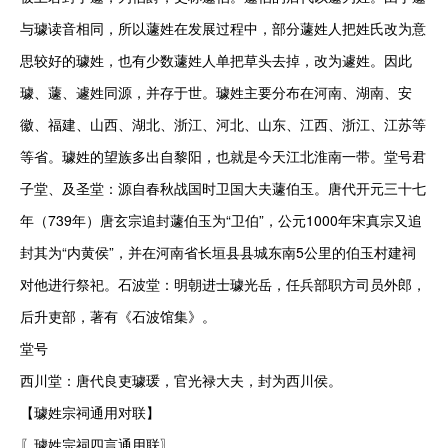
与璩读音相同，所以蘧姓在发展过程中，部分蘧姓人把姓氏改为意
思较好的璩姓，也有少数蘧姓人单把草头去掉，改为遽姓。因此
璩、蘧、遽姓同源，并存于世。璩姓主要分布在河南、湖南、安
徽、福建、山西、湖北、浙江、河北、山东、江西、浙江、江苏等
等省。璩姓的望族多出自黎阳，也就是今天江北淮南一带。堂号君
子堂、及圣堂：源自春秋战国时卫国大夫蘧伯玉。唐代开元三十七
年（739年）唐玄宗追封蘧伯玉为“卫伯”，公元1000年宋真宗又追
封其为“内黄侯”，并在河南省长垣县县城东南5公里的伯玉村建祠
对他进行祭祀。石波堂：明朝进士璩光岳，任兵部职方司员外郎，
后升吏部，著有《石波馆集》。

堂号

西川堂：唐代良吏璩瑗，官光禄大夫，封为西川侯。

【璩姓宗祠通用对联】

〖璩姓宗祠四言通用联〗
