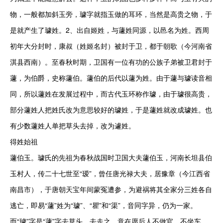
物，一般都加斜玉旁，璩字就指玉做的耳环，当然是高贵之物，于
是就产生了璩姓。2、出自姬姓，与蘧姓同源，以邑名为姓。西周
初年大分封时，康叔（姓姬名封）被封于卫，都于朝歌（今河南省
淇县西南）。至春秋时期，卫国有一位有功的公族子弟被卫君封于
蘧，为伯爵，史称蘧伯。蘧伯的后代以蘧为姓。由于蘧与璩读音相
同，所以蘧姓在发展过程中，而古代玉环称作璩，由于璩很高贵，
部分蘧姓人把姓氏改为意思较好的璩姓，于是蘧姓就改成璩姓。也
有少数蘧姓人单把草头去掉，改为遽姓。

得姓始祖

蘧伯玉。璩氏的先祖为春秋战国时卫国大夫蘧伯玉，河南长坦县伯
玉村人，传二十七世至“瑷”，曾任唐光禄大夫，居豫章（今江西省
南昌市），于唐朝天宝年间蒙冤遭参，为避祸将其全家分三姓各自
逃亡，即易“蘧”姓为“璩”、“瞿”和“渠”，音同字异，仍为一家。
而“璩”字是“蘧”字去草头，去走之，意在愿后人不做官、不坐车，