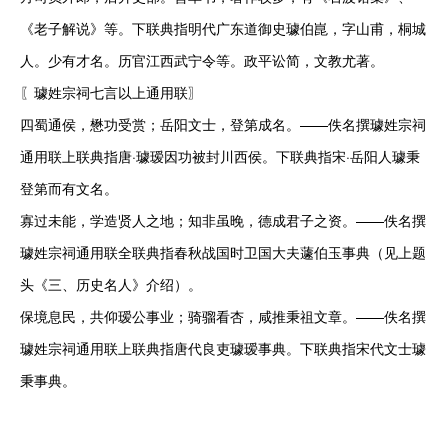
《老子解说》等。下联典指明代广东道御史璩伯崑，字山甫，桐城
人。少有才名。历官江西武宁令等。政平讼简，文教尤著。

〖璩姓宗祠七言以上通用联〗

四蜀通侯，懋功受赏；岳阳文士，登第成名。——佚名撰璩姓宗祠
通用联上联典指唐·璩瑷因功被封川西侯。下联典指宋·岳阳人璩秉
登第而有文名。

寡过未能，学造贤人之地；知非虽晚，德成君子之资。——佚名撰
璩姓宗祠通用联全联典指春秋战国时卫国大夫蘧伯玉事典（见上题
头《三、历史名人》介绍）。

保境息民，共仰瑷公事业；骑骝看杏，咸推秉祖文章。——佚名撰
璩姓宗祠通用联上联典指唐代良吏璩瑷事典。下联典指宋代文士璩
秉事典。
