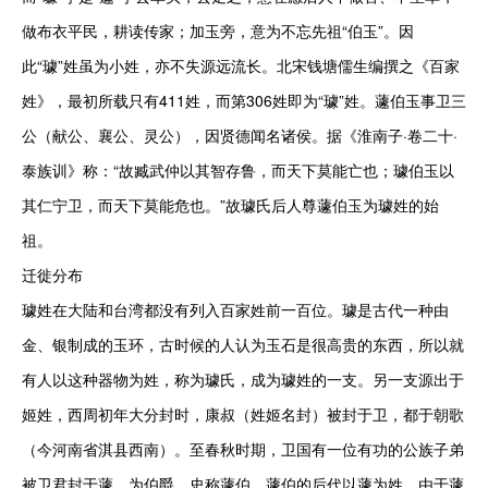
做布衣平民，耕读传家；加玉旁，意为不忘先祖“伯玉”。因
此“璩”姓虽为小姓，亦不失源远流长。北宋钱塘儒生编撰之《百家
姓》，最初所载只有411姓，而第306姓即为“璩”姓。蘧伯玉事卫三
公（献公、襄公、灵公），因贤德闻名诸侯。据《淮南子·卷二十·
泰族训》称：“故臧武仲以其智存鲁，而天下莫能亡也；璩伯玉以
其仁宁卫，而天下莫能危也。”故璩氏后人尊蘧伯玉为璩姓的始
祖。

迁徙分布

璩姓在大陆和台湾都没有列入百家姓前一百位。璩是古代一种由
金、银制成的玉环，古时候的人认为玉石是很高贵的东西，所以就
有人以这种器物为姓，称为璩氏，成为璩姓的一支。另一支源出于
姬姓，西周初年大分封时，康叔（姓姬名封）被封于卫，都于朝歌
（今河南省淇县西南）。至春秋时期，卫国有一位有功的公族子弟
被卫君封于蘧，为伯爵，史称蘧伯。蘧伯的后代以蘧为姓。由于蘧