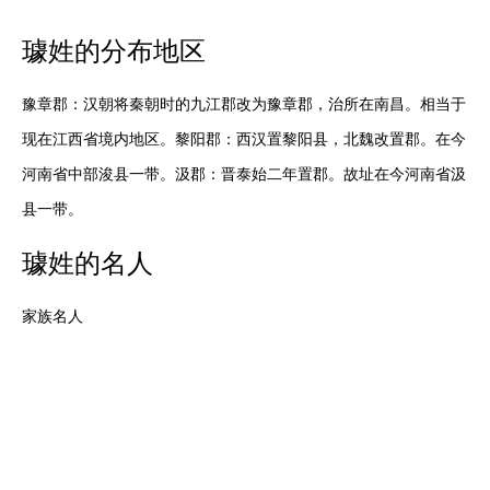
璩
姓的分布地区
豫章郡：汉朝将秦朝时的九江郡改为豫章郡，治所在南昌。相当于
现在江西省境内地区。黎阳郡：西汉置黎阳县，北魏改置郡。在今
河南省中部浚县一带。汲郡：晋泰始二年置郡。故址在今河南省汲
县一带。
璩
姓的名人
家族名人