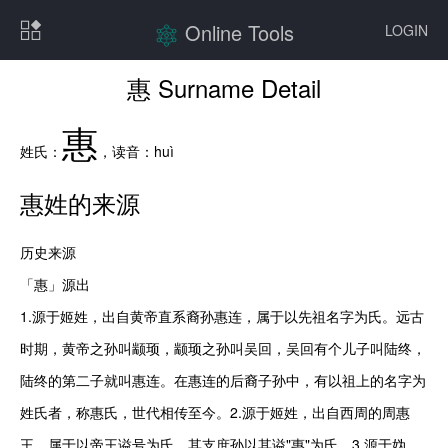
Online Tools
LOGIN
惠 Surname Detail
惠
姓氏：
，读音：
huì
惠
姓的来源
历史来源

「惠」源出

1.源于姬姓，出自黄帝直系裔孙惠连，属于以先祖名字为氏。远古
时期，黄帝之孙叫颛顼，颛顼之孙叫吴回，吴回有个儿子叫陆终，
陆终的第二子就叫惠连。在惠连的后裔子孙中，有以祖上的名字为
姓氏者，称惠氏，世代相传至今。2.源于姬姓，出自西周的周惠
王，属于以帝王谥号为氏，其支庶孙以其谥"惠"为氏。3.源于妫