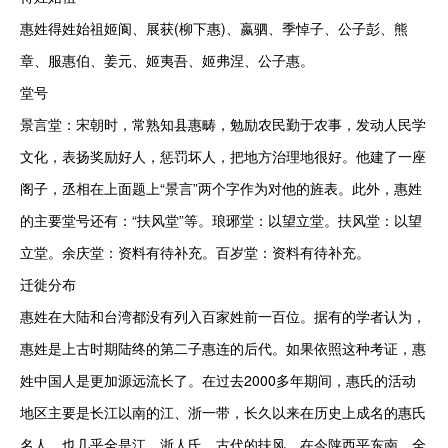
惠姓得姓始祖姬阆、展获(柳下惠)、嬴驷、季悼子、公子彭、熊
章、服惠伯、姜元、姬夷吾、姬弗涅、公子惠。

堂号

景言堂：宋朝时，常熟知县惠畴，勉励农民勤于农事，发动人民学
文化，表扬奖励好人，惩罚坏人，把地方治理地很好。他建了一座
阁子，丞相在上面题上“景言”两个字作为对他的旌表。此外，惠姓
的主要堂号还有：“扶风堂”等。琅琊堂：以望立堂。扶风堂：以望
立堂。余庆堂：资料有待补充。百岁堂：资料有待补充。

迁徙分布

惠姓在大陆和台湾都没有列入百家姓前一百位。据有的学者认为，
惠姓是上古时期陆终的第二子惠连的后代。如果依照这种考证，惠
姓中国人是更加源远流长了。在过去2000多年期间，惠氏的活动
地区主要是长江以南的江、浙一带，长久以来在历史上成名的惠氏
名人，也几乎全是江、浙人氏。古代的扶风，在今陕西平东南，全