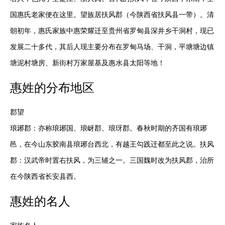
国惠氏老家便在这里。望族居扶风郡（今陕西省扶风县一带）。清
朝初年，惠氏家族中惠荣耀迁至贵州省罗甸县深井乡干洞村，现已
发展二十多代，其后人现主要分布在罗甸马场、干洞，平塘塘边镇
塘泥村塘房、新街村万家屋基及惠水县太阳等地！
惠
姓的分布地区
郡望

琅琊郡：亦称琅琊国、琅岈郡、琅玡郡。春秋时期的齐国有琅琊
邑，在今山东胶南县琅琊台西北，有越王勾践迁都至此之说。扶风
郡：汉武帝时置右扶风，为三辅之一。三国魏时改为扶风郡，治所
在今陕西省长安县西。
惠
姓的名人