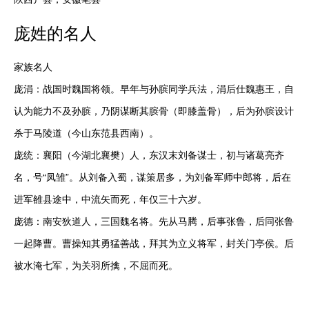
庞
姓的名人
家族名人

庞涓：战国时魏国将领。早年与孙膑同学兵法，涓后仕魏惠王，自
认为能力不及孙膑，乃阴谋断其膑骨（即膝盖骨），后为孙膑设计
杀于马陵道（今山东范县西南）。

庞统：襄阳（今湖北襄樊）人，东汉末刘备谋士，初与诸葛亮齐
名，号“凤雏”。从刘备入蜀，谋策居多，为刘备军师中郎将，后在
进军雒县途中，中流矢而死，年仅三十六岁。

庞德：南安狄道人，三国魏名将。先从马腾，后事张鲁，后同张鲁
一起降曹。曹操知其勇猛善战，拜其为立义将军，封关门亭侯。后
被水淹七军，为关羽所擒，不屈而死。