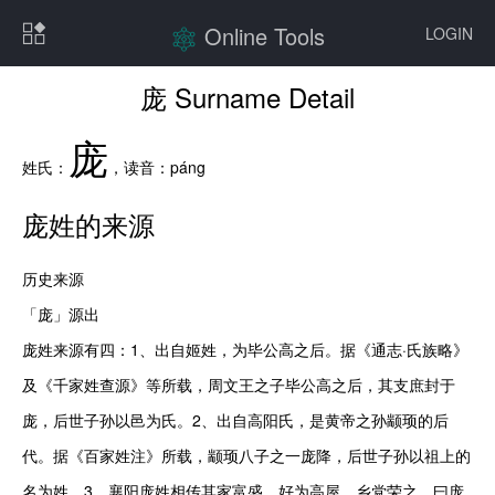
Online Tools
LOGIN
庞 Surname Detail
庞
姓氏：
，读音：
páng
庞
姓的来源
历史来源

「庞」源出

庞姓来源有四：1、出自姬姓，为毕公高之后。据《通志·氏族略》
及《千家姓查源》等所载，周文王之子毕公高之后，其支庶封于
庞，后世子孙以邑为氏。2、出自高阳氏，是黄帝之孙颛顼的后
代。据《百家姓注》所载，颛顼八子之一庞降，后世子孙以祖上的
名为姓。3、襄阳庞姓相传其家富盛，好为高屋，乡党荣之，曰庞