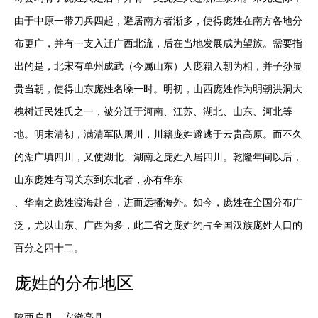
由于中原一带刀兵四起，避居南方者渐多，使得庞姓在南方各地分
布更广，并有一支入迁广西北流，后在当地发展成为望族。需要指
出的是，北宋有单州成武（今属山东）人庞籍入朝为相，并子孙显
贵当朝，使得山东庞姓名噪一时。明初，山西庞姓作为明朝洪洞大
槐树迁民姓氏之一，被分迁于河南、江苏、湖北、山东、河北等
地。明末清初，满清军队屠川，川籍庞姓避逃于云贵高原。而不久
的湖广填四川，又使湖北、湖南之庞姓入居四川。乾隆年间以后，
山东庞姓有闯关东到东北者，亦有华东

、华南之庞姓渡海赴台，进而远播海外。如今，庞姓在全国分布广
泛，尤以山东、广西为多，此二省之庞姓约占全国汉族庞姓人口的
百分之四十二。
庞
姓的分布地区
陜西户县，安徽亳县