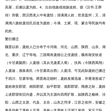
高屋，后遂以庞为姓。4、出自他族或他族改姓。据《汉书·王莽
传》所载，西汉西羌人中有庞恬；清满洲人姓，世居盖州；又，清
满洲八旗姓庞佳氏后改为庞姓；今满、土家、瑶、蒙古等民族均有
此姓。

繁衍播迁

魏晋以前，庞姓人已分布于今河南、河北、山西、陕西、山东、湖
北、重庆、辽宁等地。三国蜀有庞德公之侄庞统，魏有南安狄道
（今甘肃陇西）人庞德（其从兄庞柔入蜀）。扶风（今陕西凤翔）
人庞迪，酒泉表氏（今甘肃高台西）人庞淯。可见此际庞姓已播迁
于四川、甘肃等地。两晋南北朝时，庞姓发展迅速，并逐渐形成了
庞姓南安郡望、南阳郡望、始平郡望、谯郡郡望。隋唐之际，庞姓
上述郡望依旧兴盛，并以其为主源向四周扩散，如陕西之榆林、泾
阳，山西之太原、代县、太谷，山东之菏泽，江苏之徐州，安徽之
寿县均有了庞姓人定居，并有一支庞姓入迁浙江泉州。宋元之际，