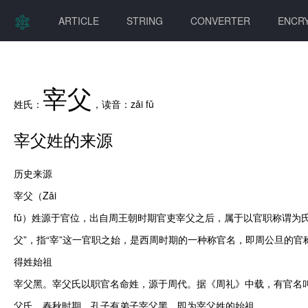
ARTICLE
STRING
CONVERTER
ENCR
宰父
姓氏：
，读音：
zǎi fǔ
宰父
姓的来源
历史来源

宰父（Zǎi

fǔ）姓源于官位，出自周王朝时期官吏宰父之后，属于以官职称谓为
父”，指“宰”这一官职之始，是西周时期的一种称官名，即周公旦的官
得姓始祖

宰父黑。宰父氏以职官名命姓，源于周代。据《周礼》中载，有官名
父氏。春秋时期，孔子有弟子宰父黑，即为宰父姓的始祖。
