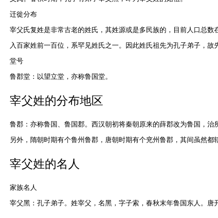
迁徙分布

宰父氏复姓是非常古老的姓氏，其姓源或是多民族的，目前人口总数
入百家姓前一百位，系罕见姓氏之一。因此姓氏祖先为孔子弟子，故
堂号

鲁郡堂：以望立堂，亦称鲁国堂。
宰父
姓的分布地区
鲁郡：亦称鲁国、鲁国郡。西汉朝初将秦朝原来的薛郡改为鲁国，治
另外，隋朝时期有个鲁州鲁郡，唐朝时期有个兖州鲁郡，其间虽然都
宰父
姓的名人
家族名人

宰父黑：孔子弟子。姓宰父，名黑，字子索，春秋末年鲁国东人。唐开元