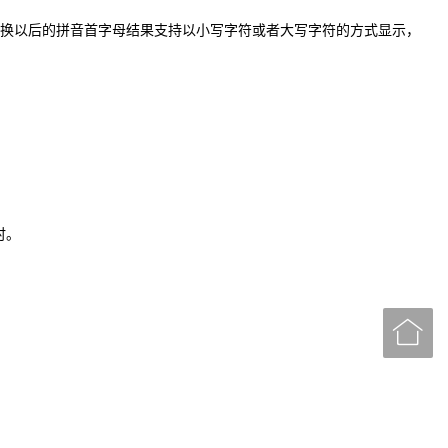
转换以后的拼音首字母结果支持以小写字符或者大写字符的方式显示，
。
时。
