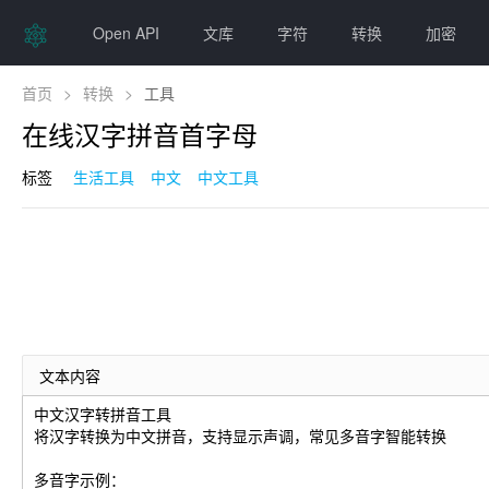
Open API
文库
字符
转换
加密
首页
>
转换
>
工具
在线汉字拼音首字母
标签
生活工具
中文
中文工具
文本内容