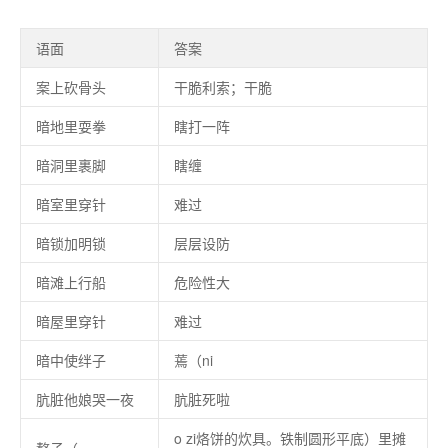
语面
答案
案上砍骨头
干脆利索；干脆
暗地里耍拳
瞎打一阵
暗洞里裹脚
瞎缠
暗室里穿针
难过
暗锁加明锁
层层设防
暗滩上行船
危险性大
暗屋里穿针
难过
暗中使绊子
蔫（ni
肮脏他娘哭一夜
肮脏死啦
o zi烙饼的炊具。铁制圆形平底）里摊