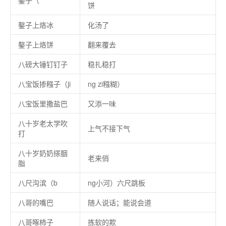
鏊子（
饼
鏊子上烙冰
化汤了
鏊子上烙饼
翻来覆去
八磅大锤钉钉子
稳扎稳打
八宝饭掺糨子（ji
ng zi糨糊）
八宝饭里撒盐巴
又添一味
八十岁老太学吹
上气不接下气
打
八十岁奶奶搽胭
老来俏
脂
八尺沟滨（b
ng小河）六尺跳板
八哥的嘴巴
随人说话；能说会道
八哥啄柿子
拣软的欺