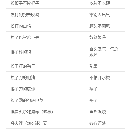
挨鞭子不挨棍子
吃软不吃硬
挨打的狗去咬鸡
拿别人出气
挨打的山鸡
顾头不顾尾
挨了巴掌赔不是
奴颜媚骨
垂头丧气；气急
挨了棒的狗
败坏
挨了打的鸭子
乱窜
挨了刀的肥猪
不怕开水烫
挨了刀的皮球
瘪了
挨了霜的狗尾巴草
蔫了
挨着火炉吃海椒（辣椒）
里外发烧
矮夫矬（cuo 矮）妻
各有短处