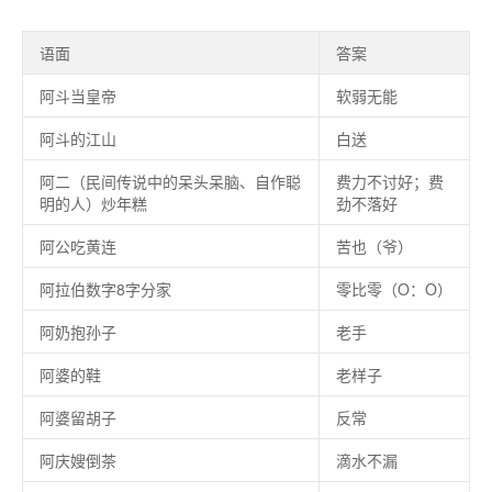
语面
答案
阿斗当皇帝
软弱无能
阿斗的江山
白送
阿二（民间传说中的呆头呆脑、自作聪
费力不讨好；费
明的人）炒年糕
劲不落好
阿公吃黄连
苦也（爷）
阿拉伯数字8字分家
零比零（O：O）
阿奶抱孙子
老手
阿婆的鞋
老样子
阿婆留胡子
反常
阿庆嫂倒茶
滴水不漏