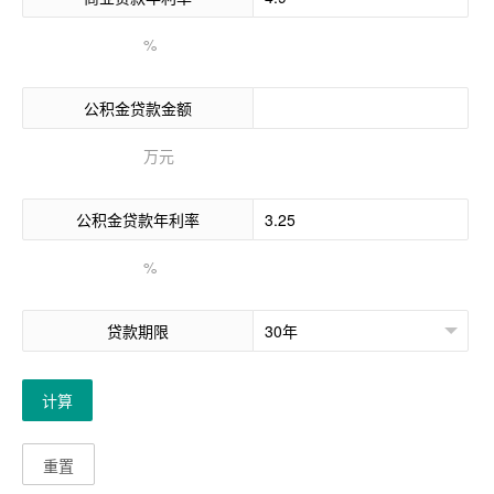
%
公积金贷款金额
万元
公积金贷款年利率
%
贷款期限
计算
重置