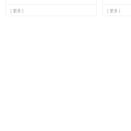
[ 更多 ]
[ 更多 ]