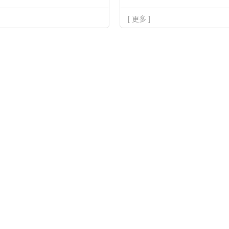
[ 更多 ]