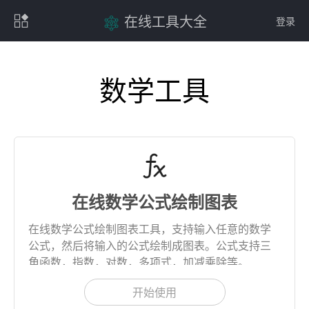
在线工具大全
登录
数学工具
在线数学公式绘制图表
在线数学公式绘制图表工具，支持输入任意的数学
公式，然后将输入的公式绘制成图表。公式支持三
角函数，指数，对数，多项式，加减乘除等。
开始使用