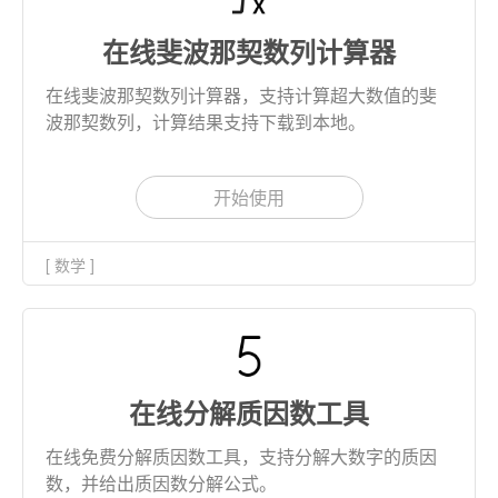
在线斐波那契数列计算器
在线斐波那契数列计算器，支持计算超大数值的斐
波那契数列，计算结果支持下载到本地。
开始使用
[ 数学 ]
在线分解质因数工具
在线免费分解质因数工具，支持分解大数字的质因
数，并给出质因数分解公式。