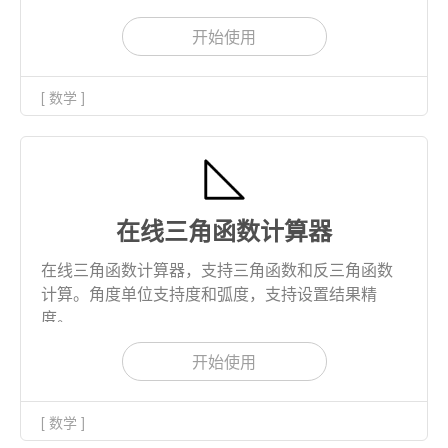
开始使用
[ 数学 ]
在线三角函数计算器
在线三角函数计算器，支持三角函数和反三角函数
计算。角度单位支持度和弧度，支持设置结果精
度。
开始使用
[ 数学 ]