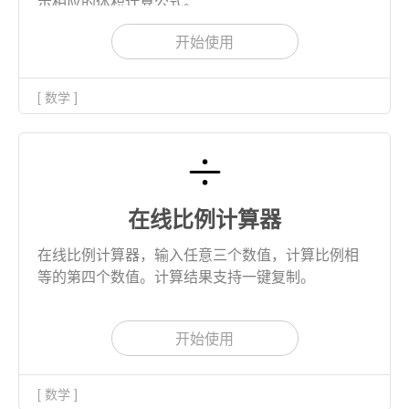
示相应的体积计算公式。
开始使用
[ 数学 ]
在线比例计算器
在线比例计算器，输入任意三个数值，计算比例相
等的第四个数值。计算结果支持一键复制。
开始使用
[ 数学 ]