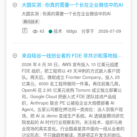
大圆实测 : 你真的需要一个长在企业微信中的AI
大圆实测 : 你真的需要一个长在企业微信中的AI
腾讯技术
43
技术
lddgo
分享于
2026-07-09
来自硅谷一线创业者的 FDE 非共识和落地指南 | AI透镜-行业圆桌06
2026 年 6 月 30 日，AWS 宣布投入 10 亿美元组建
FDE 组织，把工程师以 45 天冲刺的方式嵌入客户团
队。两天后，微软成立 Frontier Company，投入 25
亿美元、6000 名工程师做同一件事。再往前推几周，
OpenAI 花 2.95 亿美元收购 Tomoro 成立独立部署公
司，Google Cloud 把嵌入式 FDE 团队挂进产品组
织，Anthropic 联合 PE 让被投企业大规模部署 AI
Agent。五家公司都在押注同一类岗位：派人到客户现
场，把 AI 从 demo 变成生产系统。AI 透镜是腾讯研究
院发起的 AI 时代行业观察系列，关注技术、组织与商
业现场的真实变化。行业圆桌是其中面向一线从业者的
讨论形态：不只做趋势解读，而是把正在发生的岗位、