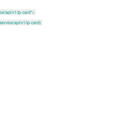
ce/api/v1/ip-card">
ervice/api/v1/ip-card)