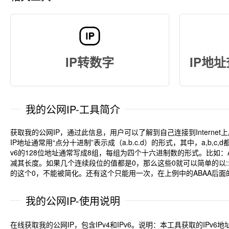
IP转数字
IP地址
我的公网IP-工具简介
获取我的公网IP，通过此信息，用户可以了解到自己连接到Interne
IP地址通常用“点分十进制”表示成（a.b.c.d）的形式，其中，a,b,c,d都是
v6的128位地址通常写成8组，每组为四个十六进制数的形式。比如：AD80:
减其长度。如果几个连续段位的值都是0，那么这些0就可以简单的以::来表
的这个0，不能被简化。还有这个只能用一次，在上例中的ABAA后面的
我的公网IP-使用说明
在线获取我的公网IP，包含IPv4和IPv6。说明：本工具获取的IPv6地址