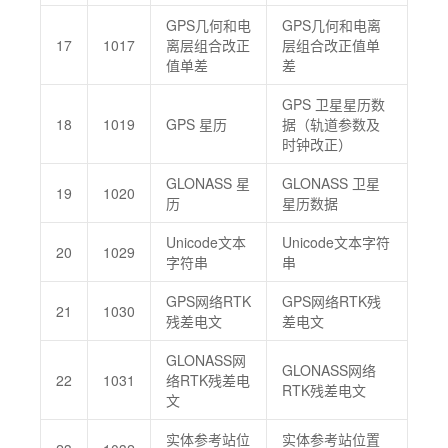
GPS几何和电
GPS几何和电离
17
1017
离层组合改正
层组合改正值单
值单差
差
GPS 卫星星历数
18
1019
GPS 星历
据（轨道参数及
时钟改正）
GLONASS 星
GLONASS 卫星
19
1020
历
星历数据
Unicode文本
Unicode文本字符
20
1029
字符串
串
GPS网络RTK
GPS网络RTK残
21
1030
残差电文
差电文
GLONASS网
GLONASS网络
22
1031
络RTK残差电
RTK残差电文
文
实体参考站位
实体参考站位置