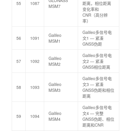
GLONASS
55
1087
距离，相位距离
MSM7
变化率和
CNR（高分辨
率）
Galileo多信号电
Galileo
56
1091
文1 — 紧凑
MSM1
GNSS伪距
Galileo多信号电
Galileo
57
1092
文2 — 紧凑
MSM2
GNSS相位距离
Galileo多信号电
Galileo
文3 — 紧凑
58
1093
MSM3
GNSS伪距和相位
距离
Galileo多信号电
Galileo
文4 — 完整
59
1094
MSM4
GNSS伪距、相位
距离和CNR