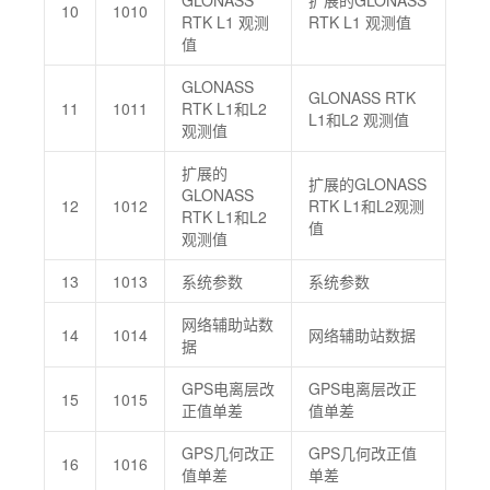
GLONASS
扩展的GLONASS
10
1010
RTK L1 观测
RTK L1 观测值
值
GLONASS
GLONASS RTK
11
1011
RTK L1和L2
L1和L2 观测值
观测值
扩展的
扩展的GLONASS
GLONASS
12
1012
RTK L1和L2观测
RTK L1和L2
值
观测值
13
1013
系统参数
系统参数
网络辅助站数
14
1014
网络辅助站数据
据
GPS电离层改
GPS电离层改正
15
1015
正值单差
值单差
GPS几何改正
GPS几何改正值
16
1016
值单差
单差