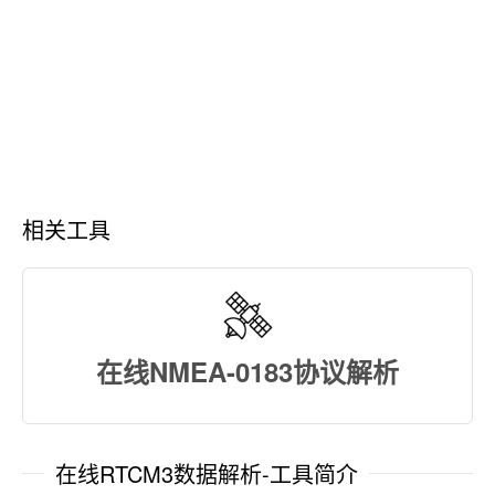
相关工具
在线NMEA-0183协议解析
在线RTCM3数据解析-工具简介