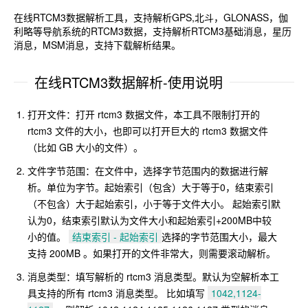
在线RTCM3数据解析工具，支持解析GPS,北斗，GLONASS，伽
利略等导航系统的RTCM3数据，支持解析RTCM3基础消息，星历
消息，MSM消息，支持下载解析结果。
在线RTCM3数据解析-使用说明
打开文件：打开 rtcm3 数据文件，本工具不限制打开的
rtcm3 文件的大小，也即可以打开巨大的 rtcm3 数据文件
（比如 GB 大小的文件）。
文件字节范围：在文件中，选择字节范围内的数据进行解
析。单位为字节。起始索引（包含）大于等于0，结束索引
（不包含）大于起始索引，小于等于文件大小。 起始索引默
认为0，结束索引默认为文件大小和起始索引+200MB中较
小的值。
结束索引 - 起始索引
选择的字节范围大小，最大
支持 200MB 。如果打开的文件非常大，则需要滚动解析。
消息类型：填写解析的 rtcm3 消息类型。默认为空解析本工
具支持的所有 rtcm3 消息类型。 比如填写
1042,1124-