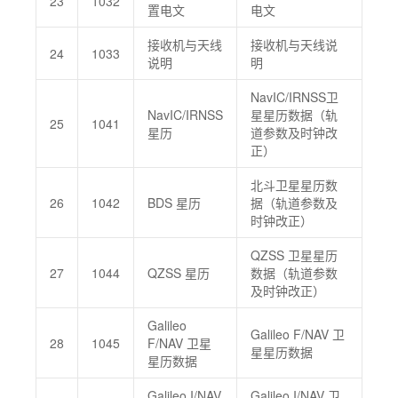
23
1032
置电文
电文
接收机与天线
接收机与天线说
24
1033
说明
明
NavIC/IRNSS卫
NavIC/IRNSS
星星历数据（轨
25
1041
星历
道参数及时钟改
正）
北斗卫星星历数
26
1042
BDS 星历
据（轨道参数及
时钟改正）
QZSS 卫星星历
27
1044
QZSS 星历
数据（轨道参数
及时钟改正）
Galileo
Galileo F/NAV 卫
28
1045
F/NAV 卫星
星星历数据
星历数据
Galileo I/NAV
Galileo I/NAV 卫