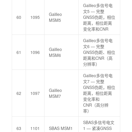
Galileo多信号电
文5 — 完整
Galileo
60
1095
GNSS伪距，相位
MSM5
距离，相位距离
变化率和CNR
Galileo多信号电
文6 — 完整
Galileo
61
1096
GNSS伪距、相位
MSM6
距离和CNR（高
分辨率）
Galileo多信号电
文7 — 完整
GNSS伪距，相位
Galileo
62
1097
距离，相位距离
MSM7
变化率和
CNR（高分辨
率）
SBAS多信号电文
63
1101
SBAS MSM1
1 — 紧凑GNSS