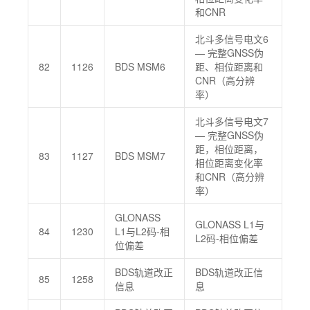
和CNR
北斗多信号电文6
— 完整GNSS伪
82
1126
BDS MSM6
距、相位距离和
CNR（高分辨
率）
北斗多信号电文7
— 完整GNSS伪
距，相位距离，
83
1127
BDS MSM7
相位距离变化率
和CNR（高分辨
率）
GLONASS
GLONASS L1与
84
1230
L1与L2码-相
L2码-相位偏差
位偏差
BDS轨道改正
BDS轨道改正信
85
1258
信息
息