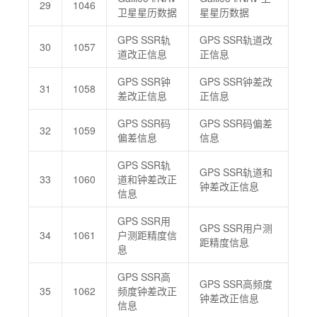
29
1046
卫星星历数据
星星历数据
GPS SSR轨
GPS SSR轨道改
30
1057
道改正信息
正信息
GPS SSR钟
GPS SSR钟差改
31
1058
差改正信息
正信息
GPS SSR码
GPS SSR码偏差
32
1059
偏差信息
信息
GPS SSR轨
GPS SSR轨道和
33
1060
道和钟差改正
钟差改正信息
信息
GPS SSR用
GPS SSR用户测
34
1061
户测距精度信
距精度信息
息
GPS SSR高
GPS SSR高频度
35
1062
频度钟差改正
钟差改正信息
信息