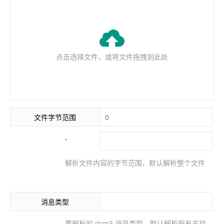

点击选择文件，或将文件拖拽到此处
文件字节范围
-
解析文件内容的字节范围，默认解析整个文件
消息类型
要解析的 rtcm3 消息类型，默认解析所有支持