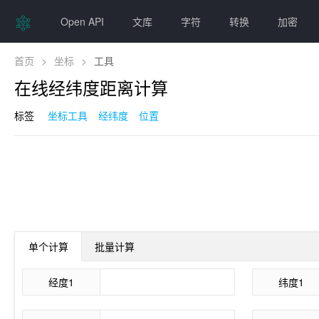
Open API
文库
字符
转换
加密
首页
>
坐标
>
工具
在线经纬度距离计算
标签
坐标工具
经纬度
位置
单个计算
批量计算
经度1
纬度1