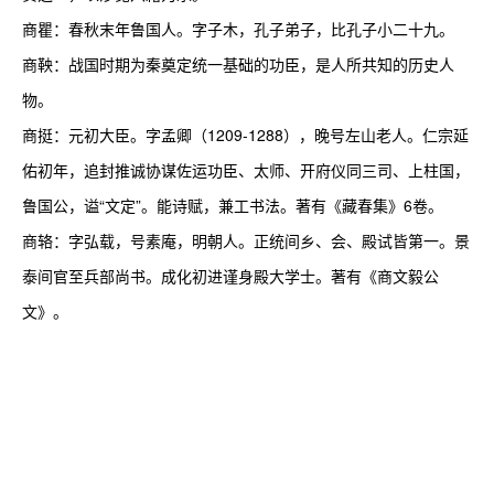
商瞿：春秋末年鲁国人。字子木，孔子弟子，比孔子小二十九。

商鞅：战国时期为秦奠定统一基础的功臣，是人所共知的历史人
物。

商挺：元初大臣。字孟卿（1209-1288），晚号左山老人。仁宗延
佑初年，追封推诚协谋佐运功臣、太师、开府仪同三司、上柱国，
鲁国公，谥“文定”。能诗赋，兼工书法。著有《藏春集》6卷。

商辂：字弘载，号素庵，明朝人。正统间乡、会、殿试皆第一。景
泰间官至兵部尚书。成化初进谨身殿大学士。著有《商文毅公
文》。