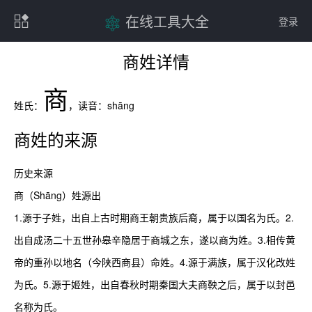
在线工具大全
登录
商姓详情
商
姓氏：
，读音：
shāng
商
姓的来源
历史来源

商（Shāng）姓源出

1.源于子姓，出自上古时期商王朝贵族后裔，属于以国名为氏。2.
出自成汤二十五世孙皋辛隐居于商城之东，遂以商为姓。3.相传黄
帝的重孙以地名（今陕西商县）命姓。4.源于满族，属于汉化改姓
为氏。5.源于姬姓，出自春秋时期秦国大夫商鞅之后，属于以封邑
名称为氏。
