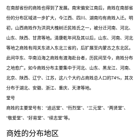
在南部省份的商姓也得到了发展。南宋偏安江南后，商姓在南部省
份的分布区域进一步扩大，今江西、四川、湖南均有商姓入迁。明
初，山西商姓作为洪洞大槐树迁民姓氏之一，被分迁河南、河北、
山东、陕西、甘肃等地。清康乾年间及其以后，山东、河南、河北
等地之商姓有闯关东进入东北三省的，后扩展至内蒙古之东北区。
此间华东、华南沿海之商姓有渡海赴台者，历民间至今，商姓分布
之地愈广。如今商姓分布主要集中于河北、山东、黑龙江、河南、
北京、陕西、辽宁、江苏，这八个大约占商姓总人口的74%，其次
分布于湖北、安徽、浙江、重庆、天津等地。

堂号

商姓的主要堂号有：“追远堂”、“衎烈堂”、“三元堂”、“两贤堂”、
“敬爱堂”、“好易堂”、“续志堂”等。
商
姓的分布地区