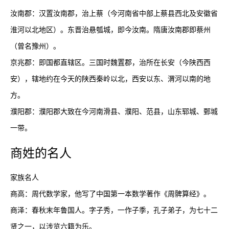
汝南郡：汉置汝南郡，治上蔡（今河南省中部上蔡县西北及安徽省
淮河以北地区）。东晋治悬瓠城，即今汝南。隋唐汝南郡即蔡州
（曾名豫州）。

京兆郡：即国都直辖区。三国时魏置郡，治所在长安（今陕西西
安），辖地约在今天的陕西秦岭以北，西安以东、渭河以南的地
方。

濮阳郡：濮阳郡大致在今河南滑县、濮阳、范县，山东郓城、鄄城
一带。
商
姓的名人
家族名人

商高：周代数学家，他写了中国第一本数学著作《周髀算经》。

商泽：春秋末年鲁国人。字子秀，一作子季，孔子弟子，为七十二
贤之一，以涉览六籍为乐。
