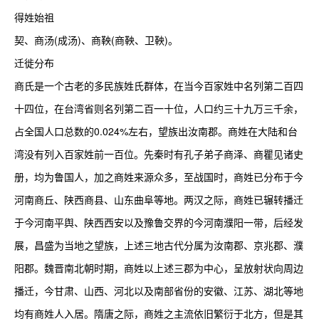
得姓始祖

契、商汤(成汤)、商鞅(商鞅、卫鞅)。

迁徙分布

商氏是一个古老的多民族姓氏群体，在当今百家姓中名列第二百四
十四位，在台湾省则名列第二百一十位，人口约三十九万三千余，
占全国人口总数的0.024%左右，望族出汝南郡。商姓在大陆和台
湾没有列入百家姓前一百位。先秦时有孔子弟子商泽、商瞿见诸史
册，均为鲁国人，加之商姓来源众多，至战国时，商姓已分布于今
河南商丘、陕西商县、山东曲阜等地。两汉之际，商姓已辗转播迁
于今河南平舆、陕西西安以及豫鲁交界的今河南濮阳一带，后经发
展，昌盛为当地之望族，上述三地古代分属为汝南郡、京兆郡、濮
阳郡。魏晋南北朝时期，商姓以上述三郡为中心，呈放射状向周边
播迁，今甘肃、山西、河北以及南部省份的安徽、江苏、湖北等地
均有商姓人入居。隋唐之际，商姓之主流依旧繁衍于北方，但是其