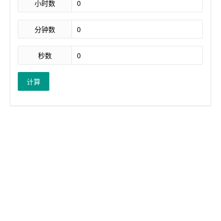
小时数
分钟数
秒数
计算