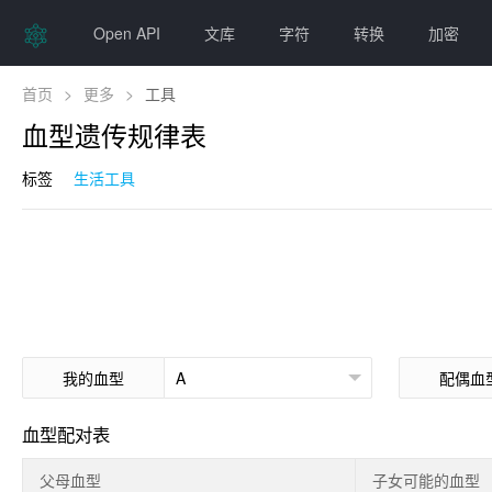
Open API
文库
字符
转换
加密
首页
>
更多
>
工具
血型遗传规律表
标签
生活工具
我的血型
配偶血
血型配对表
父母血型
子女可能的血型