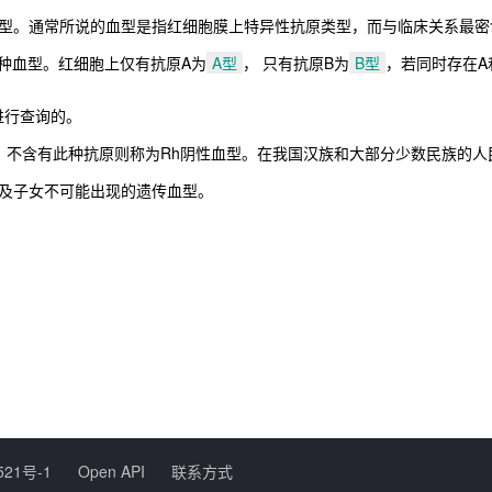
型。通常所说的血型是指红细胞膜上特异性抗原类型，而与临床关系最密切
4种血型。红细胞上仅有抗原A为
A型
， 只有抗原B为
B型
，若同时存在A
进行查询的。
，不含有此种抗原则称为Rh阴性血型。在我国汉族和大部分少数民族的人民
及子女不可能出现的遗传血型。
521号-1
Open API
联系方式