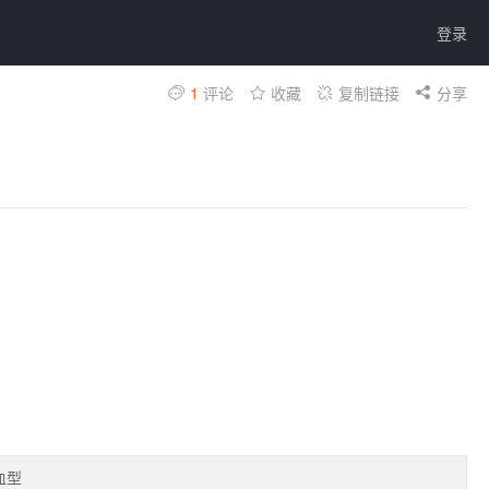
登录
1
评论
收藏
复制链接
分享
血型