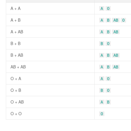
A + A
A
O
A + B
A
B
AB
O
A + AB
A
B
AB
B + B
B
O
B + AB
A
B
AB
AB + AB
A
B
AB
O + A
A
O
O + B
B
O
O + AB
A
B
O + O
O