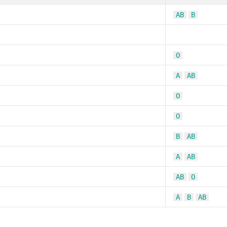
AB
B
O
A
AB
O
O
B
AB
A
AB
AB
O
A
B
AB