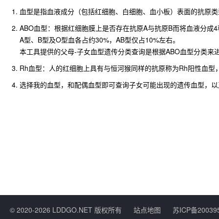
血型是指血液成分（包括红细胞、白细胞、血小板）表面的抗原类
ABO血型：根据红细胞膜上是否存在抗原A与抗原B而将血液分成
A型、B型及O型血各占约30%，AB型仅占10%左右。
本工具提供的父母-子女血型遗传分类查询是根据ABO血型分类来
Rh血型：人的红细胞上具有与恒河猴同样的抗原称为Rh阳性血型
选择我的血型，和配偶血型即可查询子女可能出现的遗传血型，以
© 2020-2026 LDDGO.NET 版权所有
站点地图
苏ICP备20039