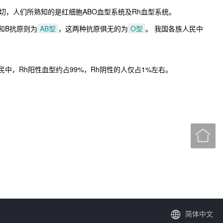
，人们所熟知的是红细胞ABO血型系统及Rh血型系统。
和B抗原则为
AB型
，这两种抗原俱无的为
O型
。 我国各族人民中
中，Rh阳性血型约占99%，Rh阴性的人仅占1%左右。

简体中文