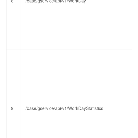
8
/base/gservice/api/v1/WorkDay
9
/base/gservice/api/v1/WorkDayStatistics