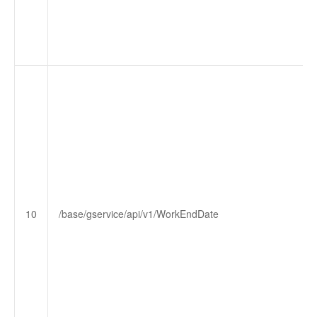
10
/base/gservice/api/v1/WorkEndDate