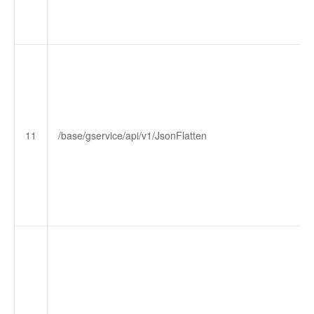
11
/base/gservice/api/v1/JsonFlatten