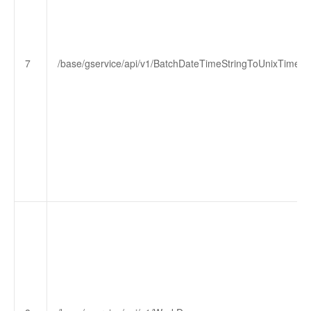
7
/base/gservice/api/v1/BatchDateTimeStringToUnixTimes