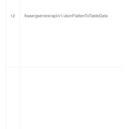
12
/base/gservice/api/v1/JsonFlattenToTableData