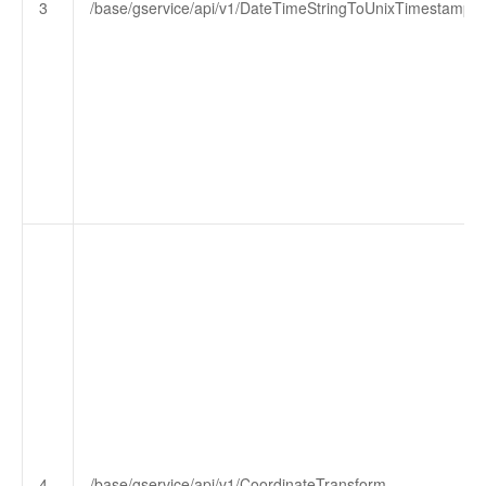
3
/base/gservice/api/v1/DateTimeStringToUnixTimestamp
4
/base/gservice/api/v1/CoordinateTransform