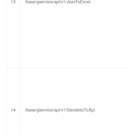
13
/base/gservice/api/v1/JsonToExcel
14
/base/gservice/api/v1/GeodeticToXyz