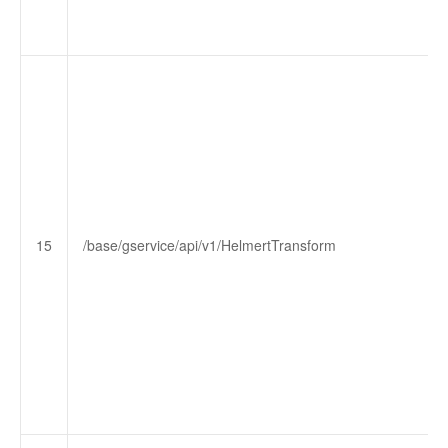
15
/base/gservice/api/v1/HelmertTransform