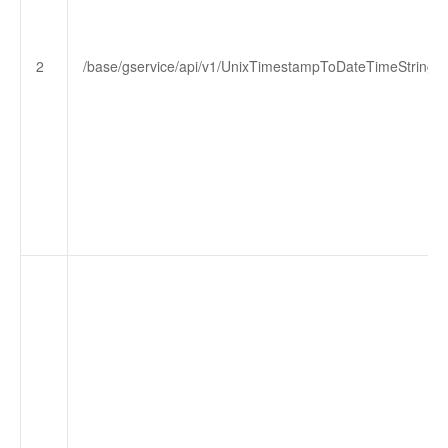
2
/base/gservice/api/v1/UnixTimestampToDateTimeString