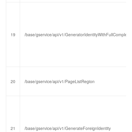
19
/base/gservice/api/v1/GeneratorIdentityWithFullComplex
20
/base/gservice/api/v1/PageListRegion
21
/base/gservice/api/v1/GenerateForeignIdentity