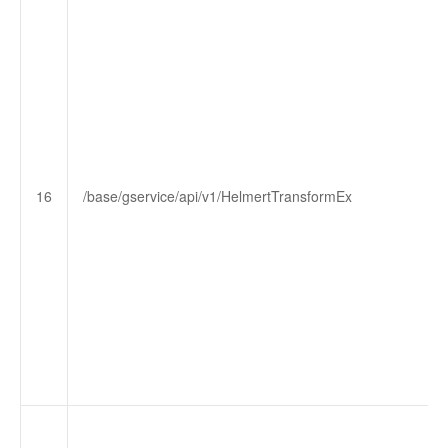
16
/base/gservice/api/v1/HelmertTransformEx