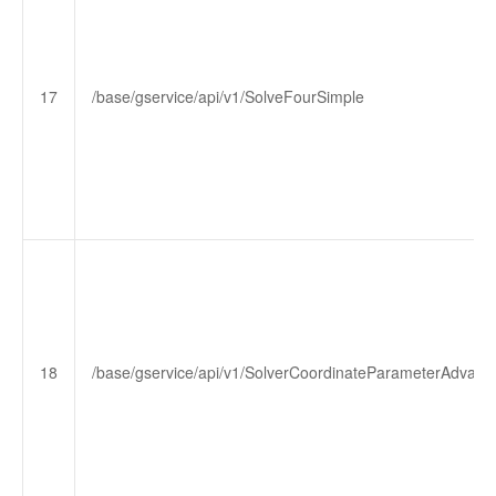
17
/base/gservice/api/v1/SolveFourSimple
18
/base/gservice/api/v1/SolverCoordinateParameterAdvanc