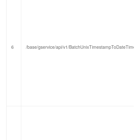
6
/base/gservice/api/v1/BatchUnixTimestampToDateTimeSt