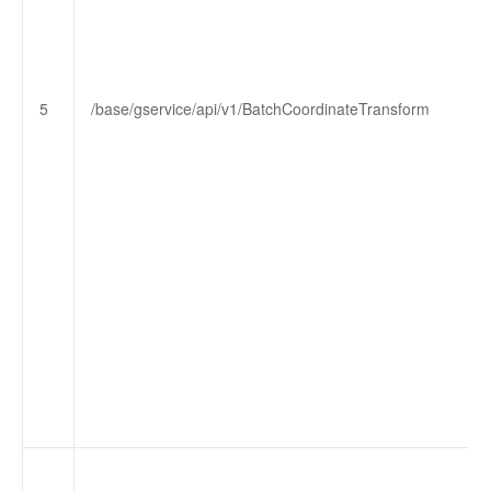
5
/base/gservice/api/v1/BatchCoordinateTransform