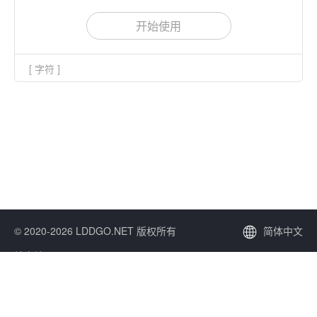
支持对字符串进行反转义。
开始使用
[ 字符 ]
© 2020-2026 LDDGO.NET 版权所有
简体中文
站点地图
苏ICP备20039521号-1
Open API