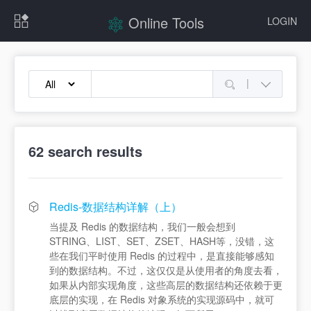
Online Tools
LOGIN
|
62
search results
Redis-数据结构详解（上）
当提及 Redis 的数据结构，我们一般会想到
STRING、LIST、SET、ZSET、HASH等，没错，这
些在我们平时使用 Redis 的过程中，是直接能够感知
到的数据结构。不过，这仅仅是从使用者的角度去看，
如果从内部实现角度，这些高层的数据结构还依赖于更
底层的实现，在 Redis 对象系统的实现源码中，就可