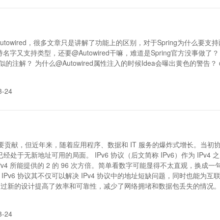
和@Autowired，很多文章只是讲解了功能上的区别，对于Spring为
字又支持类型，还要@Autowired干嘛，难道是Spring官方没事做了？
似的注解？ 为什么@Autowired属性注入的时候Idea会曝出黄色的警告？ @Re
3-24
了重要贡献，但近年来，随着应用程序、数据和 IT 服务的爆炸式增长。当初协
已经处于无新地址可用的局面。 IPv6 协议（后文简称 IPv6）作为 IPv4
IPv4 所能提供的 2 的 96 次方倍。简单看数字可能显得不太直观，换成一句
外，IPv6 协议其不仅可以解决 IPv4 协议中的地址短缺问题，同时也能
通过新的设计提高了效率和可靠性，减少了网络拥堵和数据包丢失的情况
3-24