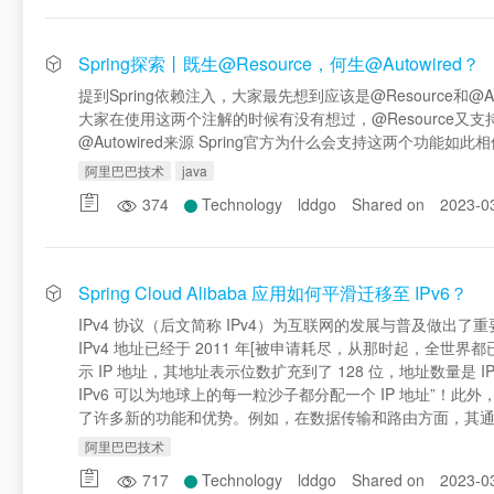
Spring探索丨既生@Resource，何生@Autowired？
提到Spring依赖注入，大家最先想到应该是@Resource
大家在使用这两个注解的时候有没有想过，@Resource又支持名
@Autowired来源 Spring官方为什么会支持这两个功能如此相
阿里巴巴技术
java
374
Technology
lddgo
Shared on
2023-0
Spring Cloud Alibaba 应用如何平滑迁移至 IPv6？
IPv4 协议（后文简称 IPv4）为互联网的发展与普及做出
IPv4 地址已经于 2011 年[被申请耗尽，从那时起，全世界都
示 IP 地址，其地址表示位数扩充到了 128 位，地址数量是 
IPv6 可以为地球上的每一粒沙子都分配一个 IP 地址”！此
了许多新的功能和优势。例如，在数据传输和路由方面，其
阿里巴巴技术
717
Technology
lddgo
Shared on
2023-0