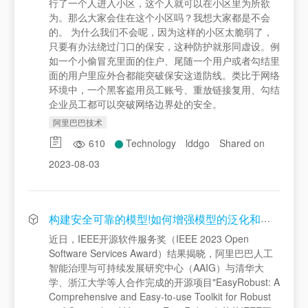
行了一个人进入小区，这个人就可以在小区里为所欲
为。那么大家会住在这个小区吗？我想大家都是不会
的。 为什么我们不会呢，因为这样的小区太脆弱了，
只要有办法绕过门口的保安，这种防护就形同虚设。例
如一个小偷冒充里面的住户、尾随一个用户或者勾结里
面的用户里应外合都能突破保安这道防线。类比于网络
环境中，一个黑客盗用员工账号、重放链接复用、勾结
企业员工都可以突破网络边界处的安全。
阿里巴巴技术
610
Technology
lddgo
Shared on
2023-08-03
构建安全可靠的模型!如何增强模型的泛化和鲁棒性？AAIG项目荣获IEEE开源科学奖！
近日，IEEE开源软件服务奖（IEEE 2023 Open
Software Services Award）结果揭晓，阿里巴巴人工
智能治理与可持续发展研究中心（AAIG）与清华大
学、浙江大学等人合作完成的开源项目"EasyRobust: A
Comprehensive and Easy-to-use Toolkit for Robust